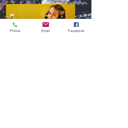
chaque semaine! A partir
de 50€ par mois!
Phone
Email
Facebook
Cours individuels
de Batterie et
accordéon
Nos cours sont individuels
d'une durée de 30 minutes
chaque semaine! A partir