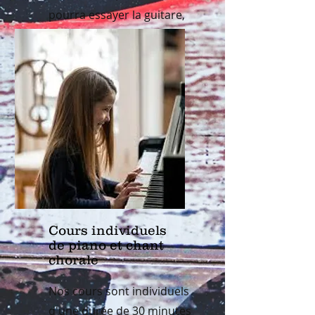
pourra essayer la guitare,
la basse, le Ukulélé ! A
partir de 50€ par mois!
Cours individuels
de piano et chant
chorale
Nos cours sont individuels
d'une durée de 30 minutes