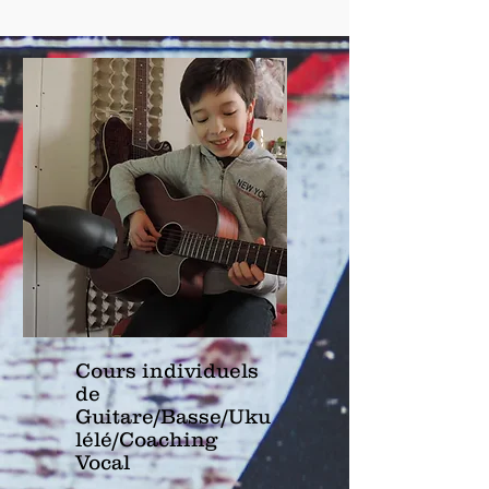
Cours individuels
de
Guitare/Basse/Uku
lélé/Coaching
Vocal